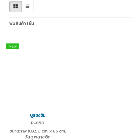
พบสินค้า 1 ชิ้น
New
บูธชงชิม
P-850
ขนาดภาพ 183.50 cm. x 85 cm.
วัสดุ พลาสติก