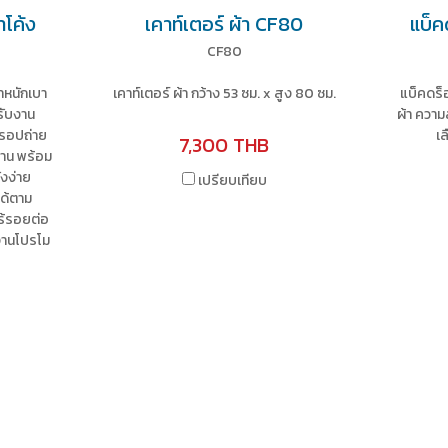
าโค้ง
เคาท์เตอร์ ผ้า CF80
แบ็ค
CF80
ำหนักเบา
เคาท์เตอร์ ผ้า กว้าง 53 ซม. x สูง 80 ซม.
แบ็คดร็
ับงาน
ผ้า ความ
ดรอปถ่าย
เ
7,300 THB
ทาน พร้อม
้งง่าย
เปรียบเทียบ
ด้ตาม
ไร้รอยต่อ
านโปรโม