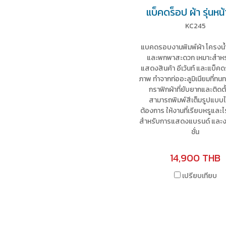
แบ็คดร็อป ผ้า รุ่นหน้
KC245
แบคดรอบงานพิมพ์ผ้า โครงน้
และพกพาสะดวก เหมาะสำหร
แสดงสินค้า อีเว้นท์ และแบ็ค
ภาพ ทำจากท่ออะลูมิเนียมที่ทน
กราฟิกผ้าที่ยับยากและติดตั
สามารถพิมพ์สีเต็มรูปแบบไ
ต้องการ ให้งานที่เรียบหรูและ
สำหรับการแสดงแบรนด์ และง
ชั่น
14,900 THB
เปรียบเทียบ