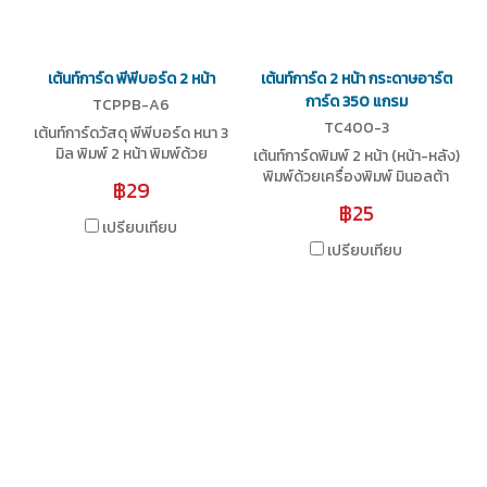
เต้นท์การ์ด พีพีบอร์ด 2 หน้า
เต้นท์การ์ด 2 หน้า กระดาษอาร์ต
การ์ด 350 แกรม
TCPPB-A6
TC400-3
เต้นท์การ์ดวัสดุ พีพีบอร์ด หนา 3
มิล พิมพ์ 2 หน้า พิมพ์ด้วย
เต้นท์การ์ดพิมพ์ 2 หน้า (หน้า-หลัง)
เครื่องพิมพ์ อิงค์เจ็ต Epson ด้วย
พิมพ์ด้วยเครื่องพิมพ์ มินอลต้า
฿29
ความละเอียด 1440 DPI ภาพสวย
ความละเอียดสูง บนกระดาษอาร์ต
฿25
คมชัด มีให้เลือก 3 ขนาด
การ์ด 350 แกรม เคลือบยูวี
เปรียบเทียบ
เปรียบเทียบ