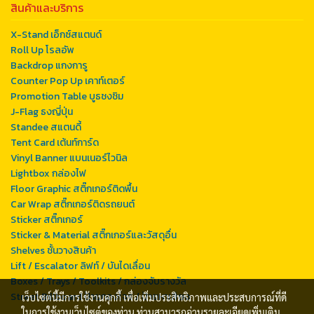
สินค้าและบริการ
X-Stand เอ็กซ์สแตนด์
Roll Up โรลอัพ
Backdrop แกงการู
Counter Pop Up เคาท์เตอร์
Promotion Table บูธชงชิม
J-Flag ธงญี่ปุ่น
Standee สแตนดี้
Tent Card เต้นท์การ์ด
Vinyl Banner แบนเนอร์ไวนิล
Lightbox กล่องไฟ
Floor Graphic สติ๊กเกอร์ติดพื้น
Car Wrap สติ๊กเกอร์ติดรถยนต์
Sticker สติ๊กเกอร์
Sticker & Material สติ๊กเกอร์และวัสดุอื่น
Shelves ชั้นวางสินค้า
Lift / Escalator ลิฟท์ / บันไดเลื่อน
Boxes / Trays / Toolkits / กล่องจับรางวัล
Street Billboard ป้ายกองโจร / ป้ายหาเสียง
เว็บไซต์นี้มีการใช้งานคุกกี้ เพื่อเพิ่มประสิทธิภาพและประสบการณ์ที่ดี
ในการใช้งานเว็บไซต์ของท่าน ท่านสามารถอ่านรายละเอียดเพิ่มเติม