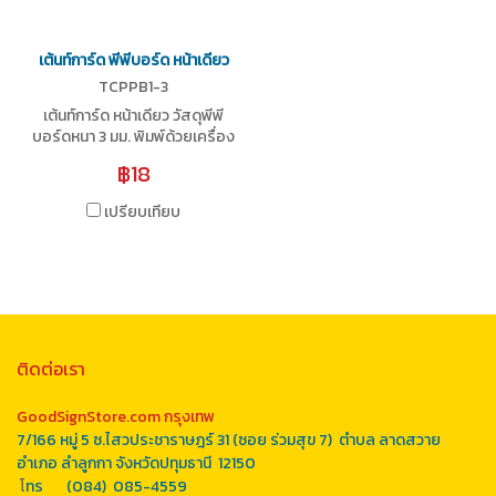
เต้นท์การ์ด พีพีบอร์ด หน้าเดียว
TCPPB1-3
เต้นท์การ์ด หน้าเดียว วัสดุพีพี
บอร์ดหนา 3 มม. พิมพ์ด้วยเครื่อง
Epson ความละเอียด
฿18
2400x2400 DPI ภาพสวยคม
ชัด มีให้เลือก 3 ขนาด
เปรียบเทียบ
ติดต่อเรา
GoodSignStore.com กรุงเทพ
7/166 หมู่ 5 ซ.ไสวประชาราษฎร์ 31 (ซอย ร่วมสุข 7) ตำบล ลาดสวาย
อำเภอ ลำลูกกา จังหวัดปทุมธานี 12150
โ
ทร (084) 085-4559