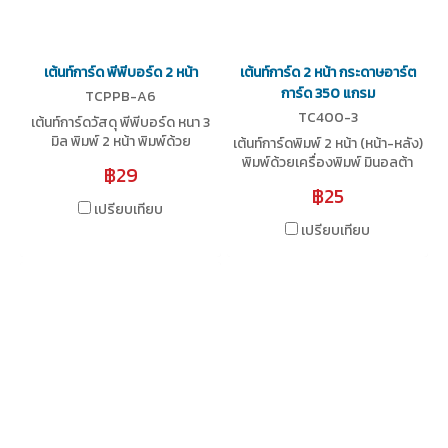
เต้นท์การ์ด พีพีบอร์ด 2 หน้า
เต้นท์การ์ด 2 หน้า กระดาษอาร์ต
การ์ด 350 แกรม
TCPPB-A6
TC400-3
เต้นท์การ์ดวัสดุ พีพีบอร์ด หนา 3
มิล พิมพ์ 2 หน้า พิมพ์ด้วย
เต้นท์การ์ดพิมพ์ 2 หน้า (หน้า-หลัง)
เครื่องพิมพ์ อิงค์เจ็ต Epson ด้วย
พิมพ์ด้วยเครื่องพิมพ์ มินอลต้า
฿29
ความละเอียด 1440 DPI ภาพสวย
ความละเอียดสูง บนกระดาษอาร์ต
฿25
คมชัด มีให้เลือก 3 ขนาด
การ์ด 350 แกรม เคลือบยูวี
เปรียบเทียบ
เปรียบเทียบ