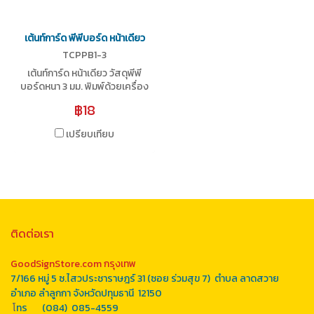
เต้นท์การ์ด พีพีบอร์ด หน้าเดียว
TCPPB1-3
เต้นท์การ์ด หน้าเดียว วัสดุพีพี
บอร์ดหนา 3 มม. พิมพ์ด้วยเครื่อง
Epson ความละเอียด
฿18
2400x2400 DPI ภาพสวยคม
ชัด มีให้เลือก 3 ขนาด
เปรียบเทียบ
ติดต่อเรา
GoodSignStore.com กรุงเทพ
7/166 หมู่ 5 ซ.ไสวประชาราษฎร์ 31 (ซอย ร่วมสุข 7) ตำบล ลาดสวาย
อำเภอ ลำลูกกา จังหวัดปทุมธานี 12150
โ
ทร (084) 085-4559