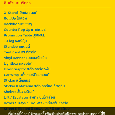
สินค้าและบริการ
X-Stand เอ็กซ์สแตนด์
Roll Up โรลอัพ
Backdrop แกงการู
Counter Pop Up เคาท์เตอร์
Promotion Table บูธชงชิม
J-Flag ธงญี่ปุ่น
Standee สแตนดี้
Tent Card เต้นท์การ์ด
Vinyl Banner แบนเนอร์ไวนิล
Lightbox กล่องไฟ
Floor Graphic สติ๊กเกอร์ติดพื้น
Car Wrap สติ๊กเกอร์ติดรถยนต์
Sticker สติ๊กเกอร์
Sticker & Material สติ๊กเกอร์และวัสดุอื่น
Shelves ชั้นวางสินค้า
Lift / Escalator ลิฟท์ / บันไดเลื่อน
Boxes / Trays / Toolkits / กล่องจับรางวัล
Street Billboard ป้ายกองโจร / ป้ายหาเสียง
เว็บไซต์นี้มีการใช้งานคุกกี้ เพื่อเพิ่มประสิทธิภาพและประสบการณ์ที่ดี