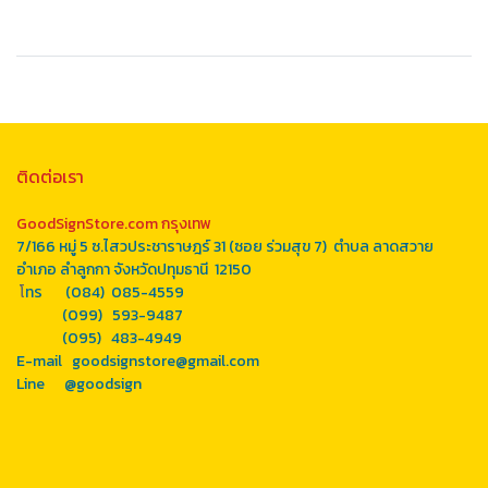
ติดต่อเรา
GoodSignStore.com กรุงเทพ
7/166 หมู่ 5 ซ.ไสวประชาราษฎร์ 31 (ซอย ร่วมสุข 7) ตำบล ลาดสวาย
อำเภอ ลำลูกกา จังหวัดปทุมธานี 12150
โ
ทร (084) 085-4559
(099) 593-9487
(095) 483-4949
E-mail goodsignstore@gmail.com
Line
@goodsign