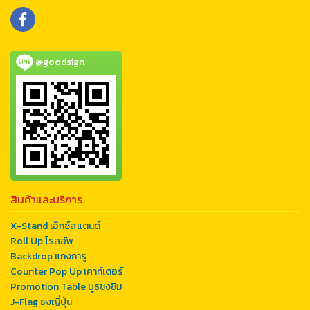
@goodsign
สินค้าและบริการ
X-Stand เอ็กซ์สแตนด์
Roll Up โรลอัพ
Backdrop แกงการู
Counter Pop Up เคาท์เตอร์
Promotion Table บูธชงชิม
J-Flag ธงญี่ปุ่น